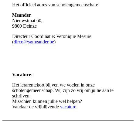
Het officieel adres van scholengemeenschap:
Meander
Nieuwstraat 60,
9800 Deinze
Directeur Coördinatie: Veronique Mesure
(
dirco@sgmeander.be
)
Vacature
:
Het lerarentekort blijven we voelen in onze
scholengemeenschap. Wij zijn zo vrij om jullie aan te
schrijven.
Misschien kunnen jullie wel helpen?
Vandaar de vrijblijvende
vacature.